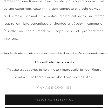
dimension émotionnelle rare au design contemporain. Plus
qu’une exposition, cette immersion compose une ode au vivant,
où l’humain, l’animal et la nature dialoguent dans une même
respiration. Une parenthèse enchantée à découvrir comme on
feuillette un conte moderne, sophistiqué et profondément
inspirant.
Après Paris, l’univers poétique d’Hubert Le Gall prend ses
quartiers d’été en Provence. Du 15 juin au 1er août 2026,
This website uses cookies
l’exposition
Arbres de la forêt, vous connaissez notre âme
investit
This site uses cookies to help make it more useful to you. Please
la Villa Noël, joyau moderniste imaginé par l’architecte Armand
contact us to find out more about our Cookie Policy.
Pellier au cœur du Domaine de Bournissac, à Noves. Dans ce
MANAGE COOKIES
décor sculptural, labellisé « Architecture contemporaine
remarquable », une trentaine de pièces — mobilier et sculptures —
REJECT NON ESSENTIAL
dialoguent avec les lignes épurées de la villa et la beauté du