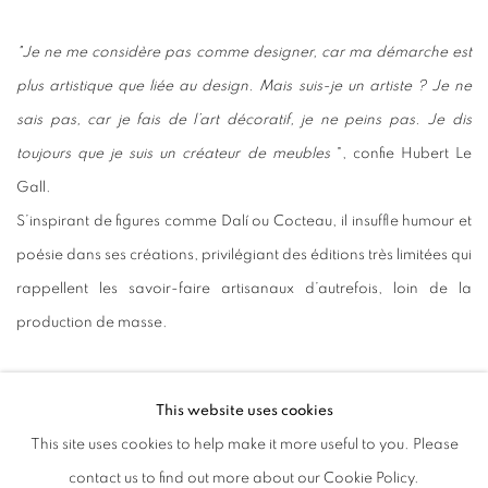
"Je ne me considère pas comme designer, car ma démarche est
plus artistique que liée au design. Mais suis-je un artiste ? Je ne
sais pas, car je fais de l’art décoratif, je ne peins pas. Je dis
toujours que je suis un créateur de meubles
",
confie Hubert Le
Gall.
S’inspirant de figures comme Dalí ou Cocteau, il insuffle humour et
poésie dans ses créations, privilégiant des éditions très limitées qui
rappellent les savoir-faire artisanaux d’autrefois, loin de la
production de masse.
La Villa Noël, future destination artistique
This website uses cookies
Présenté par la Cuturi Gallery, cet événement est la première
This site uses cookies to help make it more useful to you. Please
étape d’un projet plus vaste. La galerie, implantée à Singapour et
contact us to find out more about our Cookie Policy.