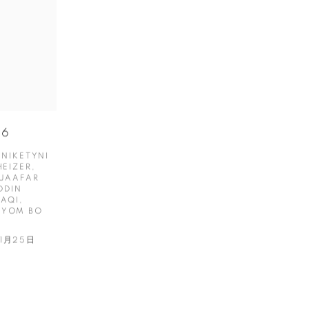
26
NNIKETYNI
HEIZER,
 JAAFAR
DDIN
AQI,
 YOM BO
 1月25日