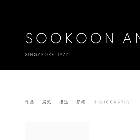
SOOKOON A
SINGAPORE,
1977
SOOKOON ANG
作品
展览
报道
新闻
BIBLIOGRAPHY
SINGAPORE,
1977