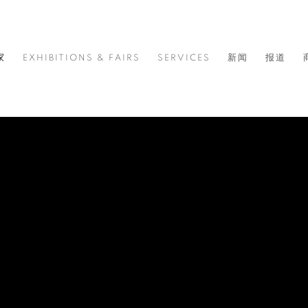
家
EXHIBITIONS & FAIRS
SERVICES
新闻
报道