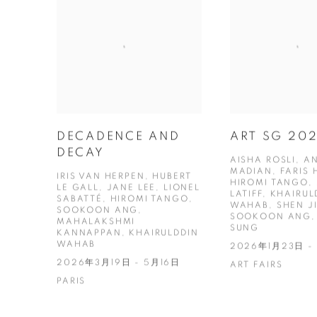
DECADENCE AND
ART SG 20
DECAY
AISHA ROSLI, A
MADIAN, FARIS 
IRIS VAN HERPEN, HUBERT
HIROMI TANGO,
LE GALL, JANE LEE, LIONEL
LATIFF, KHAIRUL
SABATTÉ, HIROMI TANGO,
WAHAB, SHEN JI
SOOKOON ANG,
SOOKOON ANG,
MAHALAKSHMI
SUNG
KANNAPPAN, KHAIRULDDIN
WAHAB
2026年1月23日 -
2026年3月19日 - 5月16日
ART FAIRS
PARIS