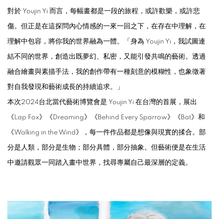
對於 Youjin Yi 而言，每幅畫都是一段的旅程，或許歡樂，或許悲
傷。但正是在這探問內心情感的一來一回之下，在存在中理解，在
理解中包容，將你我的世界融為一體。「身為 Youjin Yi，我試圖連
結不同的世界，創造出既夢幻、私密，又能引發共鳴的藝術。透過
融合繪畫與素描手法，我的創作帶有一種刻意的模糊性，也象徵著
對自我發現和藝術成長的持續追求。」
本次2024台北當代藝術博覽會是 Youjin Yi 在台灣的首展，展出
《Lap Fox》《Dreaming》《Behind Every Sparrow》《Bat》和
《Walking in the Wind》，每一件作品都是想像與現實的揉合。部
分是人類，部分是生物；部分具體，部分抽象。但藝術便是在生活
中邀請觀眾一同踏入畫中世界，找尋專屬自己最深層的定義。