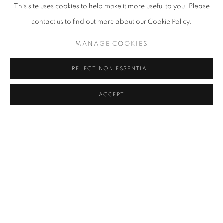
This site uses cookies to help make it more useful to you. Please
contact us to find out more about our Cookie Policy.
MANAGE COOKIES
Lap Fox, 2023. Acrylic, oil, oil pastel on canvas, 140 x 199 cm。
REJECT NON ESSENTIAL
AISHA ROSLI／CUTURI GALLERY
ACCEPT
「我的作品就像拼圖一樣，融合
了我的個人生活與繪畫巧思。」