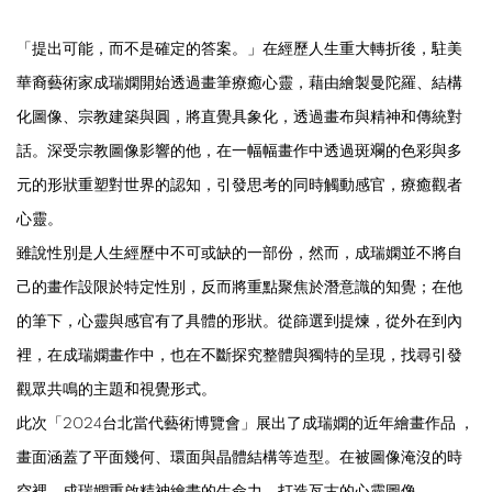
「提出可能，而不是確定的答案。」在經歷人生重大轉折後，駐美
華裔藝術家成瑞嫻開始透過畫筆療癒心靈，藉由繪製曼陀羅、結構
化圖像、宗教建築與圓，將直覺具象化，透過畫布與精神和傳統對
話。深受宗教圖像影響的他，在一幅幅畫作中透過斑斕的色彩與多
元的形狀重塑對世界的認知，引發思考的同時觸動感官，療癒觀者
心靈。
雖說性別是人生經歷中不可或缺的一部份，然而，成瑞嫻並不將自
己的畫作設限於特定性別，反而將重點聚焦於潛意識的知覺；在他
的筆下，心靈與感官有了具體的形狀。從篩選到提煉，從外在到內
裡，在成瑞嫻畫作中，也在不斷探究整體與獨特的呈現，找尋引發
觀眾共鳴的主題和視覺形式。
此次「2024台北當代藝術博覽會」展出了成瑞嫻的近年繪畫作品 ，
畫面涵蓋了平面幾何、環面與晶體結構等造型。在被圖像淹沒的時